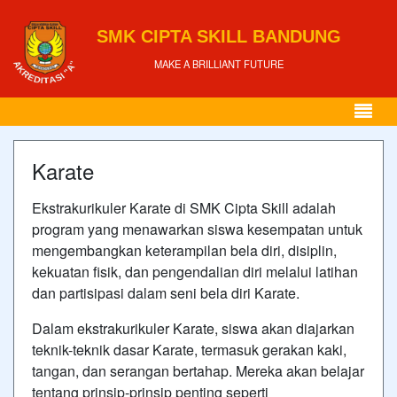
SMK CIPTA SKILL BANDUNG
MAKE A BRILLIANT FUTURE
Karate
Ekstrakurikuler Karate di SMK Cipta Skill adalah
program yang menawarkan siswa kesempatan untuk
mengembangkan keterampilan bela diri, disiplin,
kekuatan fisik, dan pengendalian diri melalui latihan
dan partisipasi dalam seni bela diri Karate.
Dalam ekstrakurikuler Karate, siswa akan diajarkan
teknik-teknik dasar Karate, termasuk gerakan kaki,
tangan, dan serangan bertahap. Mereka akan belajar
tentang prinsip-prinsip penting seperti