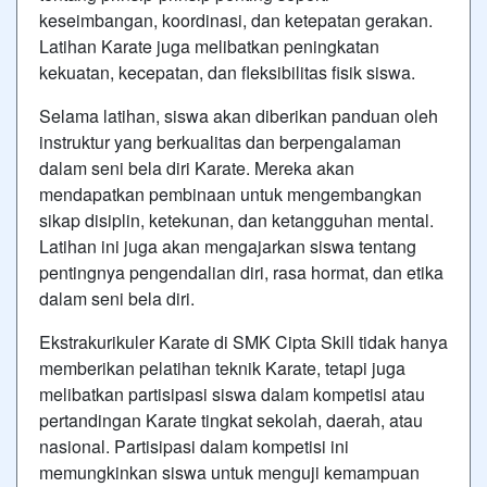
keseimbangan, koordinasi, dan ketepatan gerakan.
Latihan Karate juga melibatkan peningkatan
kekuatan, kecepatan, dan fleksibilitas fisik siswa.
Selama latihan, siswa akan diberikan panduan oleh
instruktur yang berkualitas dan berpengalaman
dalam seni bela diri Karate. Mereka akan
mendapatkan pembinaan untuk mengembangkan
sikap disiplin, ketekunan, dan ketangguhan mental.
Latihan ini juga akan mengajarkan siswa tentang
pentingnya pengendalian diri, rasa hormat, dan etika
dalam seni bela diri.
Ekstrakurikuler Karate di SMK Cipta Skill tidak hanya
memberikan pelatihan teknik Karate, tetapi juga
melibatkan partisipasi siswa dalam kompetisi atau
pertandingan Karate tingkat sekolah, daerah, atau
nasional. Partisipasi dalam kompetisi ini
memungkinkan siswa untuk menguji kemampuan