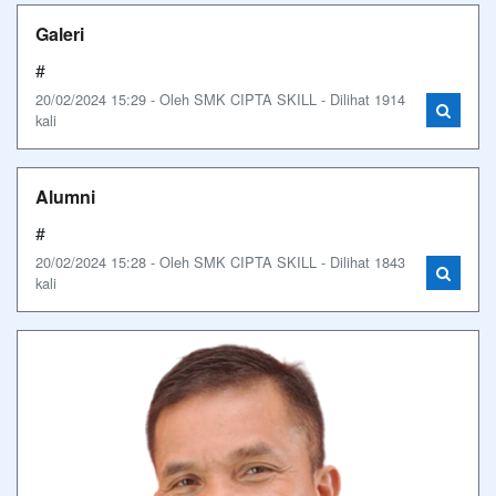
Galeri
#
20/02/2024 15:29 - Oleh SMK CIPTA SKILL - Dilihat 1914
kali
Alumni
#
20/02/2024 15:28 - Oleh SMK CIPTA SKILL - Dilihat 1843
kali