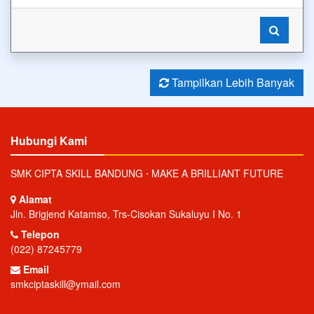
Tampilkan Lebih Banyak
Hubungi Kami
SMK CIPTA SKILL BANDUNG ⋅ MAKE A BRILLIANT FUTURE
Alamat
Jln. Brigjend Katamso, Trs-Cisokan Sukaluyu I No. 1
Telepon
(022) 87245779
Email
smkciptaskill@ymail.com