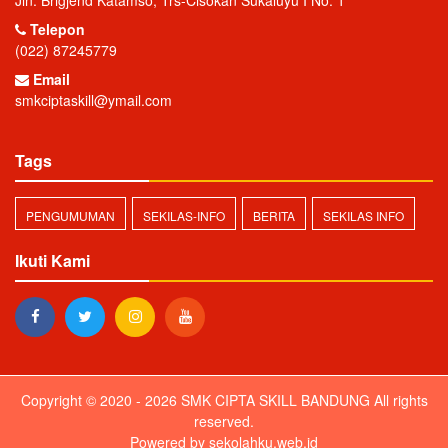
Jln. Brigjend Katamso, Trs-Cisokan Sukaluyu I No. 1
Telepon
(022) 87245779
Email
smkciptaskill@ymail.com
Tags
PENGUMUMAN
SEKILAS-INFO
BERITA
SEKILAS INFO
Ikuti Kami
Copyright © 2020 - 2026
SMK CIPTA SKILL BANDUNG
All rights
reserved.
Powered by
sekolahku.web.id