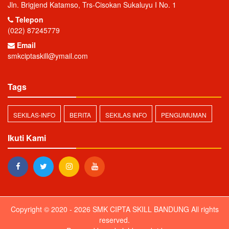
Jln. Brigjend Katamso, Trs-Cisokan Sukaluyu I No. 1
Telepon
(022) 87245779
Email
smkciptaskill@ymail.com
Tags
SEKILAS-INFO
BERITA
SEKILAS INFO
PENGUMUMAN
Ikuti Kami
Copyright © 2020 - 2026
SMK CIPTA SKILL BANDUNG
All rights
reserved.