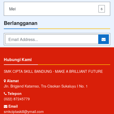
Mei
6
Berlangganan
Hubungi Kami
SMK CIPTA SKILL BANDUNG ⋅ MAKE A BRILLIANT FUTURE
Alamat
Jln. Brigjend Katamso, Trs-Cisokan Sukaluyu I No. 1
Telepon
(022) 87245779
Email
smkciptaskill@ymail.com